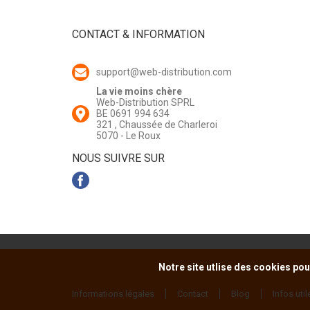
CONTACT & INFORMATION
support@web-distribution.com
La vie moins chère
Web-Distribution SPRL
BE 0691 994 634
321 , Chaussée de Charleroi
5070 - Le Roux
NOUS SUIVRE SUR
Notre site utlise des cookies pou
Informations légales
Contact
Blog
Infos util