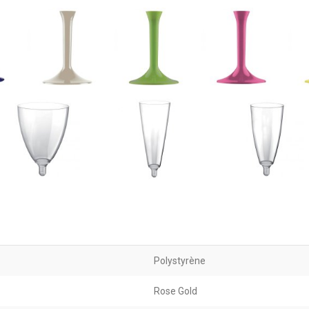
Polystyrène
Rose Gold