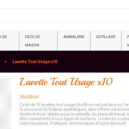
O DE
DÉCO DE
ANIMALERIE
OUTILLAGE
MAISON
Lavette Tout Usage x10
Lavette Tout Usage x10
36x38cm
Ce lot de 10 lavettes tout usage 36x38 cm est parfait pour l’
% viscose et 50 % fibres synthétiques, elles offrent une bonne
faciles à rincer. Idéales pour la vaisselle, les plans de travail, l
elles conviennent à tous types de surfaces. Livrées en couleur
selon les pièces. Pratiques, économiques et à prix discount.