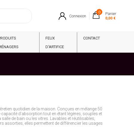
0
Panier
Connexion
0,00 €
PRODUITS
FEUX
CONTACT
MÉNAGERS
D'ARTIFICE
entretien quotidien de la maison. Conçues en mélange 50
 capacité d’absorption tout en étant légères, souples et
a salle de bain ou les vitres. Lavables et réutilisables,
s assorties, elles permettent de différencier les usages