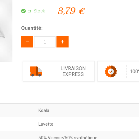
3,79 €
En Stock
Quantité:
LIVRAISON
100
EXPRESS
Koala
Lavette
50% Viscose/50% synthétique