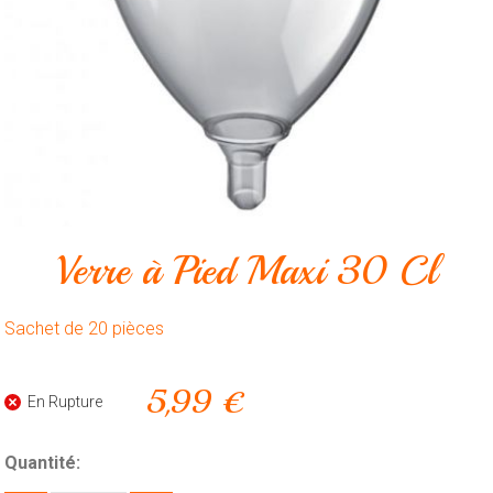
Animalerie
Outillage
Produits
ménagers
Feux
d'artifice
CONTACT
Verre à Pied Maxi 30 Cl
Sachet de 20 pièces
5,99 €
En Rupture
Quantité: