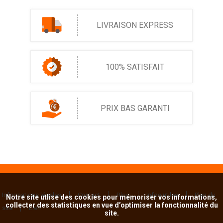
LIVRAISON EXPRESS
100% SATISFAIT
PRIX BAS GARANTI
Informations légales
Contact
Blog
Infos utiles
Plan du
Notre site utlise des cookies pour mémoriser vos informations,
collecter des statistiques en vue d’optimiser la fonctionnalité du
site
Lien
site.