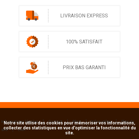
LIVRAISON EXPRESS
100% SATISFAIT
PRIX BAS GARANTI
Informations légales
Contact
Blog
Infos utiles
Plan du
Notre site utlise des cookies pour mémoriser vos informations,
collecter des statistiques en vue d’optimiser la fonctionnalité du
site
Lien
site.