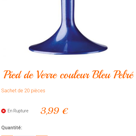
Animalerie
Outillage
Produits
ménagers
Feux
d'artifice
CONTACT
Pied de Verre couleur Bleu Pelré
Sachet de 20 pièces
3,99 €
En Rupture
Quantité: