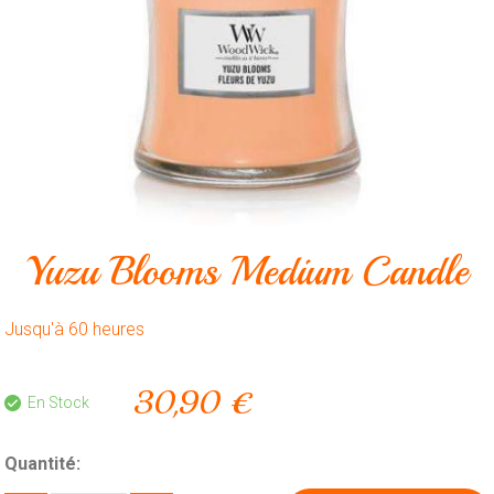
Animalerie
Outillage
Produits
ménagers
Feux
d'artifice
CONTACT
Yuzu Blooms Medium Candle
Jusqu'à 60 heures
30,90 €
En Stock
Quantité: