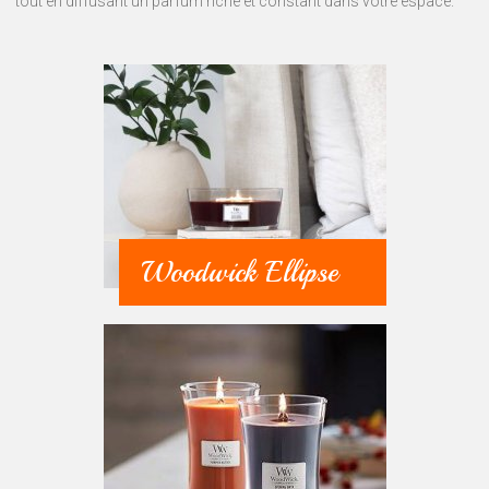
tout en diffusant un parfum riche et constant dans votre espace.
Animalerie
Outillage
Produits
ménagers
Feux
d'artifice
CONTACT
Woodwick Ellipse