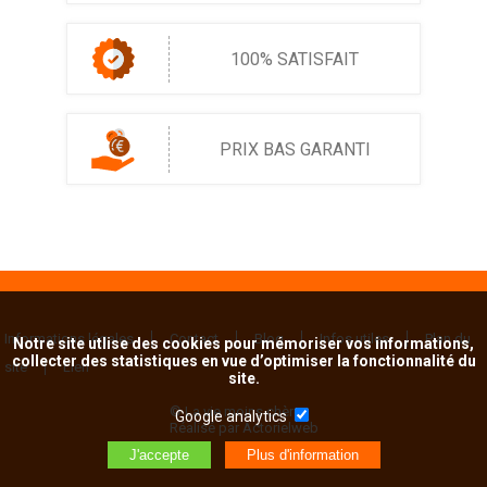
100% SATISFAIT
PRIX BAS GARANTI
Informations légales
Contact
Blog
Infos utiles
Plan du
Notre site utlise des cookies pour mémoriser vos informations,
collecter des statistiques en vue d’optimiser la fonctionnalité du
site
Lien
site.
© La vie moins chère
Google analytics
Réalisé par Actorielweb