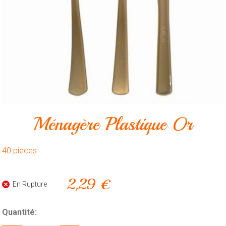
Animalerie
Outillage
Produits
ménagers
Feux
d'artifice
CONTACT
Ménagère Plastique Or
40 pièces
2,29 €
En Rupture
Quantité: