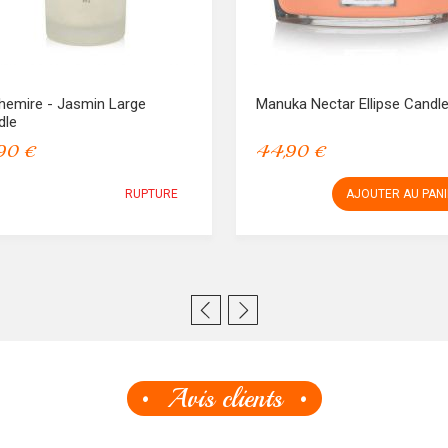
hemire - Jasmin Large
Manuka Nectar Ellipse Candl
dle
90 €
44,90 €
RUPTURE
AJOUTER AU PAN
Avis clients