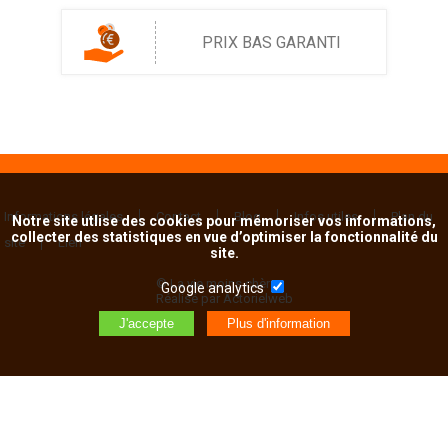
PRIX BAS GARANTI
Informations légales
Contact
Blog
Infos utiles
Plan du
Notre site utlise des cookies pour mémoriser vos informations,
collecter des statistiques en vue d’optimiser la fonctionnalité du
site
Lien
site.
© La vie moins chère
Google analytics
Réalisé par Actorielweb