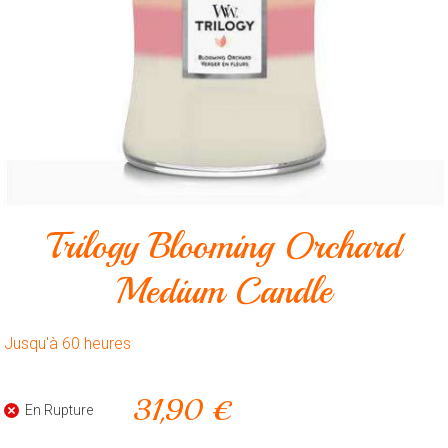
Animalerie
Outillage
Produits
ménagers
Feux
d'artifice
CONTACT
Trilogy Blooming Orchard
Medium Candle
Jusqu'à 60 heures
31,90 €
En Rupture