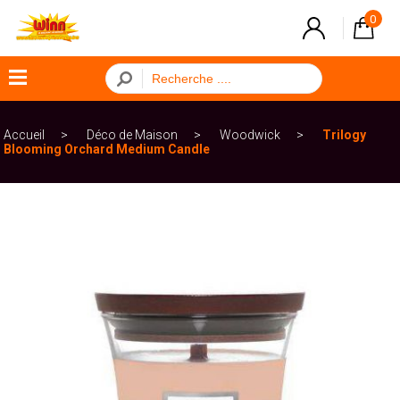
0
×
Accueil
Déco de Maison
Woodwick
Trilogy
Menu
Blooming Orchard Medium Candle
ACCUEIL
Combustible
Cuisine
Déco
de
fête
Déco
de
Maison