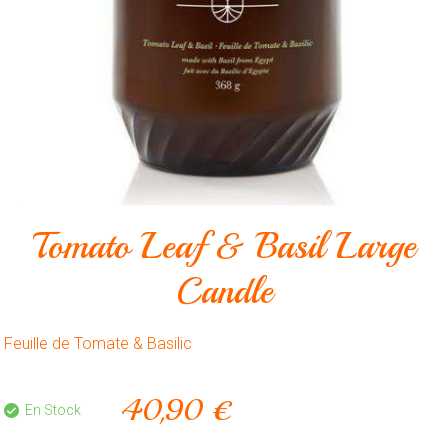
Animalerie
Outillage
Produits
ménagers
Feux
d'artifice
CONTACT
Tomato Leaf & Basil Large
Candle
Feuille de Tomate & Basilic
40,90 €
En Stock