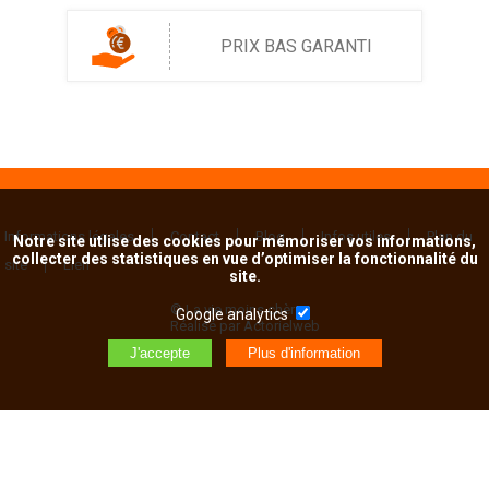
PRIX BAS GARANTI
Informations légales
Contact
Blog
Infos utiles
Plan du
Notre site utlise des cookies pour mémoriser vos informations,
collecter des statistiques en vue d’optimiser la fonctionnalité du
site
Lien
site.
© La vie moins chère
Google analytics
Réalisé par Actorielweb