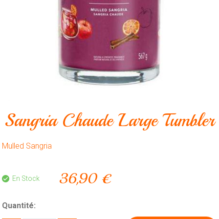
Animalerie
Outillage
Produits
ménagers
Feux
d'artifice
CONTACT
Sangria Chaude Large Tumbler
Mulled Sangria
36,90 €
En Stock
Quantité: