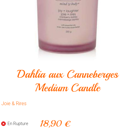
Animalerie
Outillage
Produits
ménagers
Feux
d'artifice
CONTACT
Dahlia aux Canneberges
Medium Candle
Joie & Rires
18,90 €
En Rupture