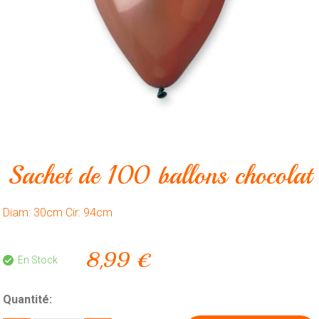
Animalerie
Outillage
Produits
ménagers
Feux
d'artifice
CONTACT
Sachet de 100 ballons chocolat
Diam: 30cm Cir: 94cm
8,99 €
En Stock
Quantité: