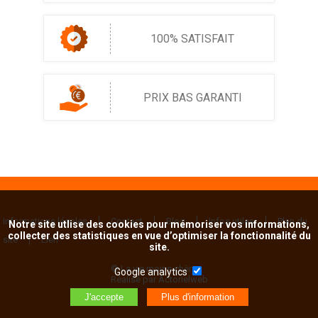
100% SATISFAIT
PRIX BAS GARANTI
Informations légales
Contact
Blog
Infos utiles
Plan du
Notre site utlise des cookies pour mémoriser vos informations,
collecter des statistiques en vue d’optimiser la fonctionnalité du
site
Lien
site.
© La vie moins chère
Google analytics
Réalisé par Actorielweb