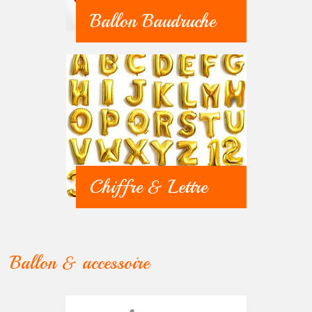
Animalerie
Ballon Baudruche
Outillage
Produits
ménagers
Feux
d'artifice
CONTACT
Chiffre & Lettre
Ballon & accessoire