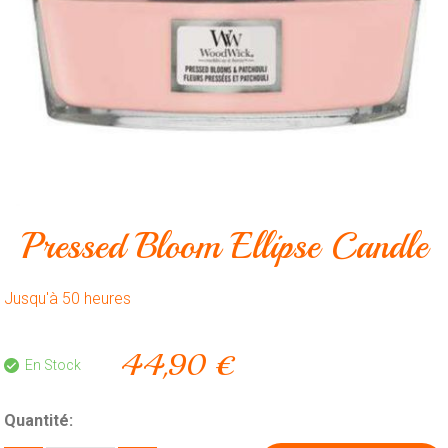
Animalerie
Outillage
Produits
ménagers
Feux
d'artifice
CONTACT
Pressed Bloom Ellipse Candle
Jusqu'à 50 heures
44,90 €
En Stock
Quantité: