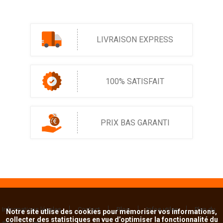
LIVRAISON EXPRESS
100% SATISFAIT
PRIX BAS GARANTI
Informations légales
Contact
Blog
Infos utiles
Plan du
Notre site utlise des cookies pour mémoriser vos informations,
collecter des statistiques en vue d’optimiser la fonctionnalité du
site
Lien