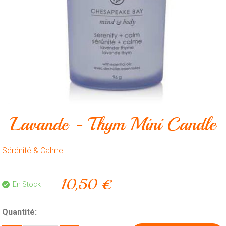
Animalerie
Outillage
Produits
ménagers
Feux
d'artifice
CONTACT
Lavande - Thym Mini Candle
Sérénité & Calme
10,50 €
En Stock
Quantité: