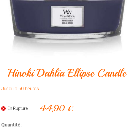
Animalerie
Outillage
Produits
ménagers
Feux
d'artifice
CONTACT
Hinoki Dahlia Ellipse Candle
Jusqu'à 50 heures
44,90 €
En Rupture
Quantité: