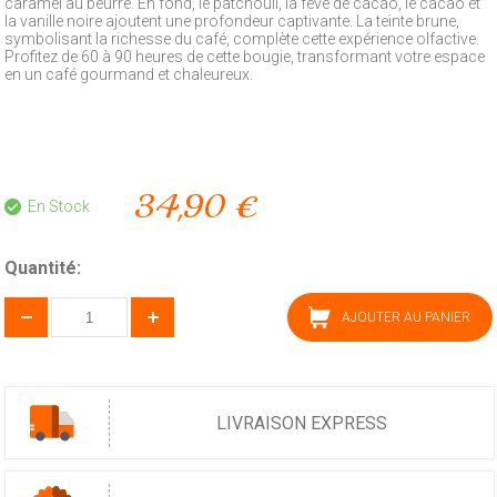
caramel au beurre. En fond, le patchouli, la fève de cacao, le cacao et
la vanille noire ajoutent une profondeur captivante. La teinte brune,
symbolisant la richesse du café, complète cette expérience olfactive.
Profitez de 60 à 90 heures de cette bougie, transformant votre espace
en un café gourmand et chaleureux.
34,90 €
En Stock
Quantité:
AJOUTER AU PANIER
LIVRAISON EXPRESS