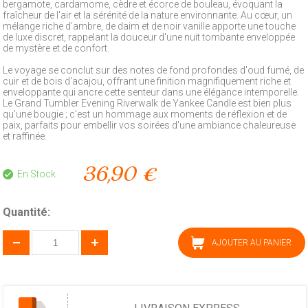
bergamote, cardamome, cèdre et écorce de bouleau, évoquant la
fraîcheur de l'air et la sérénité de la nature environnante. Au cœur, un
mélange riche d'ambre, de daim et de noir vanille apporte une touche
de luxe discret, rappelant la douceur d'une nuit tombante enveloppée
de mystère et de confort.
Le voyage se conclut sur des notes de fond profondes d'oud fumé, de
cuir et de bois d'acajou, offrant une finition magnifiquement riche et
enveloppante qui ancre cette senteur dans une élégance intemporelle.
Le Grand Tumbler Evening Riverwalk de Yankee Candle est bien plus
qu'une bougie ; c'est un hommage aux moments de réflexion et de
paix, parfaits pour embellir vos soirées d'une ambiance chaleureuse
et raffinée.
36,90 €
En Stock
Quantité:
AJOUTER AU PANIER