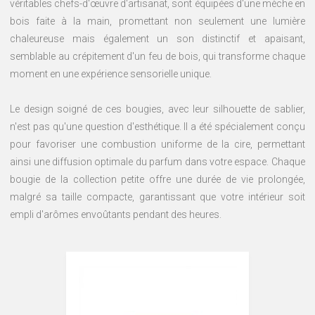
véritables chefs-d'œuvre d'artisanat, sont équipées d'une mèche en
Animalerie
bois faite à la main, promettant non seulement une lumière
chaleureuse mais également un son distinctif et apaisant,
Outillage
semblable au crépitement d'un feu de bois, qui transforme chaque
Produits
moment en une expérience sensorielle unique.
ménagers
Le design soigné de ces bougies, avec leur silhouette de sablier,
Feux
d'artifice
n'est pas qu'une question d'esthétique. Il a été spécialement conçu
pour favoriser une combustion uniforme de la cire, permettant
CONTACT
ainsi une diffusion optimale du parfum dans votre espace. Chaque
bougie de la collection petite offre une durée de vie prolongée,
malgré sa taille compacte, garantissant que votre intérieur soit
empli d'arômes envoûtants pendant des heures.