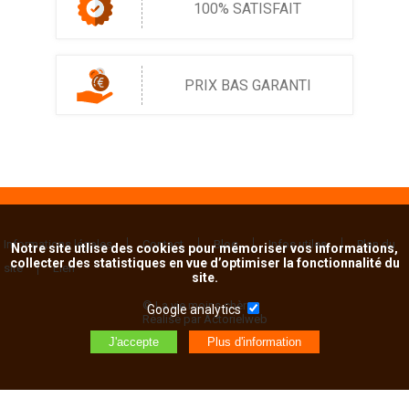
100% SATISFAIT
PRIX BAS GARANTI
Informations légales
Contact
Blog
Infos utiles
Plan du
Notre site utlise des cookies pour mémoriser vos informations,
collecter des statistiques en vue d’optimiser la fonctionnalité du
site
Lien
site.
© La vie moins chère
Google analytics
Réalisé par Actorielweb