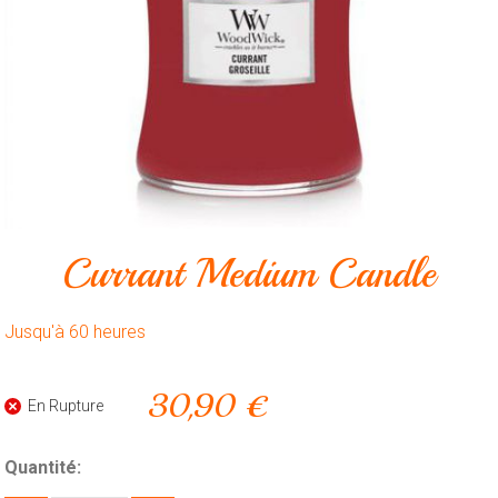
Animalerie
Outillage
Produits
ménagers
Feux
d'artifice
CONTACT
Currant Medium Candle
Jusqu'à 60 heures
30,90 €
En Rupture
Quantité: