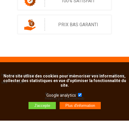
100% SATISFAIT
PRIX BAS GARANTI
Informations légales
Contact
Blog
Infos utiles
Plan du
Notre site utlise des cookies pour mémoriser vos informations,
collecter des statistiques en vue d’optimiser la fonctionnalité du
site
Lien
site.
© La vie moins chère
Google analytics
Réalisé par Actorielweb