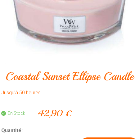
Animalerie
Outillage
Produits
ménagers
Feux
d'artifice
CONTACT
Coastal Sunset Ellipse Candle
Jusqu'à 50 heures
42,90 €
En Stock
Quantité: