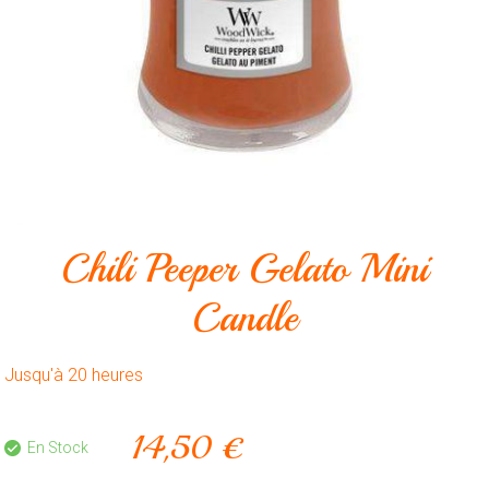
Animalerie
Outillage
Produits
ménagers
Feux
d'artifice
CONTACT
Chili Peeper Gelato Mini
Candle
Jusqu'à 20 heures
14,50 €
En Stock