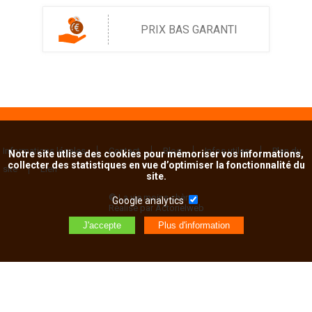
PRIX BAS GARANTI
Informations légales
Contact
Blog
Infos utiles
Plan du
Notre site utlise des cookies pour mémoriser vos informations,
collecter des statistiques en vue d’optimiser la fonctionnalité du
site
Lien
site.
© La vie moins chère
Google analytics
Réalisé par Actorielweb