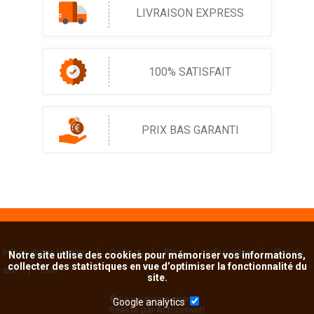
LIVRAISON EXPRESS
100% SATISFAIT
PRIX BAS GARANTI
Informations légales
Contact
Blog
Infos utiles
Plan du
Notre site utlise des cookies pour mémoriser vos informations,
collecter des statistiques en vue d’optimiser la fonctionnalité du
site
Lien
site.
© La vie moins chère
Google analytics
Réalisé par Actorielweb