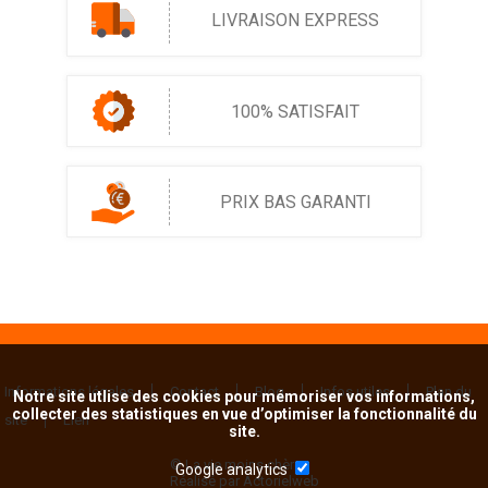
LIVRAISON EXPRESS
100% SATISFAIT
PRIX BAS GARANTI
Informations légales
Contact
Blog
Infos utiles
Plan du
Notre site utlise des cookies pour mémoriser vos informations,
collecter des statistiques en vue d’optimiser la fonctionnalité du
site
Lien
site.
© La vie moins chère
Google analytics
Réalisé par Actorielweb