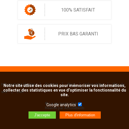
100% SATISFAIT
PRIX BAS GARANTI
Informations légales
Contact
Blog
Infos utiles
Plan du
Notre site utlise des cookies pour mémoriser vos informations,
collecter des statistiques en vue d’optimiser la fonctionnalité du
site
Lien
site.
© La vie moins chère
Google analytics
Réalisé par Actorielweb