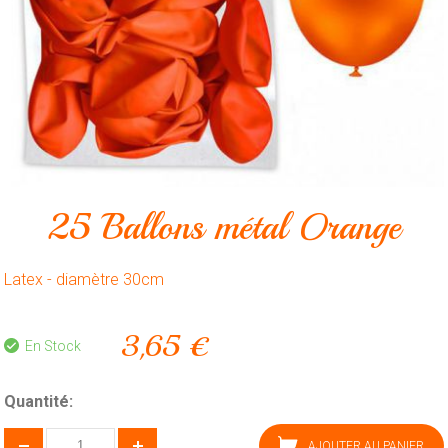
Animalerie
Outillage
Produits
ménagers
Feux
d'artifice
25 Ballons métal Orange
CONTACT
Latex - diamètre 30cm
3,65 €
En Stock
Quantité:
AJOUTER AU PANIER