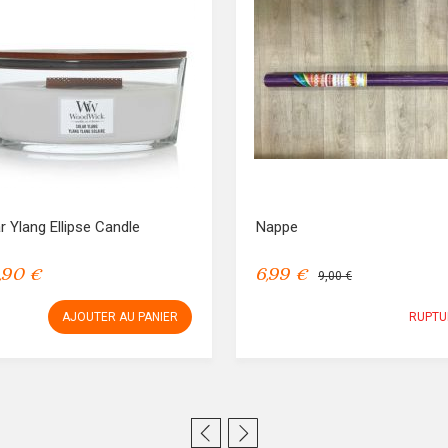
r Ylang Ellipse Candle
Nappe
,90 €
6,99 €
9,00 €
AJOUTER AU PANIER
RUPTU