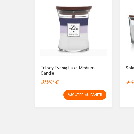
Trilogy Evenig Luxe Medium
Sola
Candle
31,90 €
44
AJOUTER AU PANIER