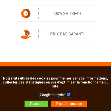
100% SATISFAIT
PRIX BAS GARANTI
Informations légales
Contact
Blog
Infos utiles
Plan du
Notre site utlise des cookies pour mémoriser vos informations,
collecter des statistiques en vue d’optimiser la fonctionnalité du
site
Lien
site.
© La vie moins chère
Google analytics
Réalisé par Actorielweb