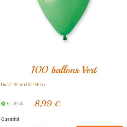
Animalerie
Outillage
Produits
ménagers
Feux
d'artifice
CONTACT
100 ballons Vert
Diam: 30cm Cir: 94cm
8,99 €
En Stock
Quantité: