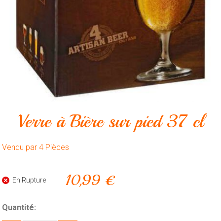
Animalerie
Outillage
Produits
ménagers
Feux
d'artifice
CONTACT
Verre à Bière sur pied 37 cl
Vendu par 4 Pièces
10,99 €
En Rupture
Quantité: