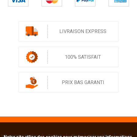
LIVRAISON EXPRESS
100% SATISFAIT
PRIX BAS GARANTI
Informations légales
Contact
Blog
Infos utiles
Plan du