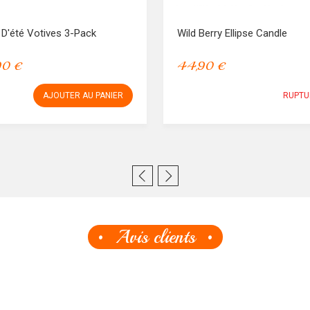
 D'été Votives 3-Pack
Wild Berry Ellipse Candle
90 €
44,90 €
AJOUTER AU PANIER
RUPTU
Avis clients