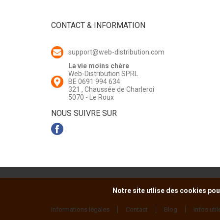
CONTACT & INFORMATION
support@web-distribution.com
La vie moins chère
Web-Distribution SPRL
BE 0691 994 634
321 , Chaussée de Charleroi
5070 - Le Roux
NOUS SUIVRE SUR
Notre site utlise des cookies pou
Informations légales
Contact
Blog
Infos util