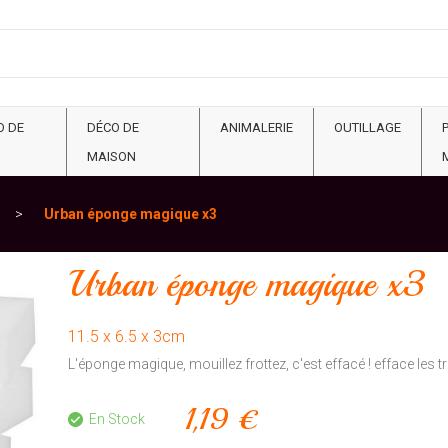
O DE
DÉCO DE
ANIMALERIE
OUTILLAGE
MAISON
Urban éponge magique x3
Urban éponge magique x3
11.5 x 6.5 x 3cm
L'éponge magique, mouillez frottez, c'est effacé ! efface les 
1,19 €
En Stock