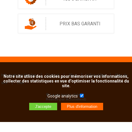
PRIX BAS GARANTI
Informations légales
Contact
Blog
Infos utiles
Plan du
Notre site utlise des cookies pour mémoriser vos informations,
collecter des statistiques en vue d’optimiser la fonctionnalité du
site
Lien
site.
© La vie moins chère
Google analytics
Réalisé par Actorielweb