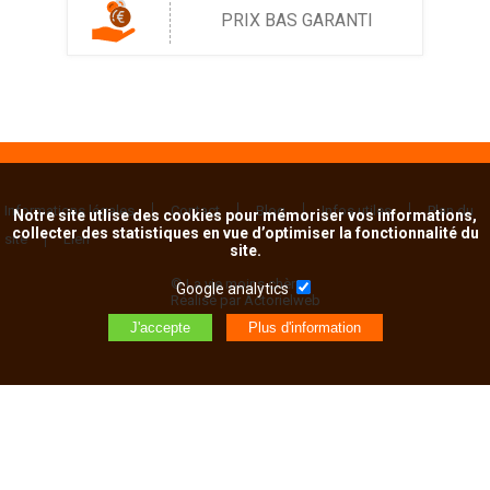
PRIX BAS GARANTI
Informations légales
Contact
Blog
Infos utiles
Plan du
Notre site utlise des cookies pour mémoriser vos informations,
collecter des statistiques en vue d’optimiser la fonctionnalité du
site
Lien
site.
© La vie moins chère
Google analytics
Réalisé par Actorielweb