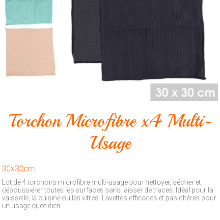
Animalerie
Outillage
Produits
ménagers
Feux
d'artifice
CONTACT
Torchon Microfibre x4 Multi-
Usage
30x30cm
Lot de 4 torchons microfibre multi-usage pour nettoyer, sécher et
dépoussiérer toutes les surfaces sans laisser de traces. Idéal pour la
vaisselle, la cuisine ou les vitres. Lavettes efficaces et pas chères pour
un usage quotidien.