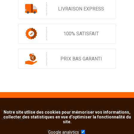
LIVRAISON EXPRESS
100% SATISFAIT
PRIX BAS GARANTI
Informations légales
Contact
Blog
Infos utiles
Plan du
Notre site utlise des cookies pour mémoriser vos informations,
collecter des statistiques en vue d’optimiser la fonctionnalité du
site
Lien
site.
© La vie moins chère
Google analytics