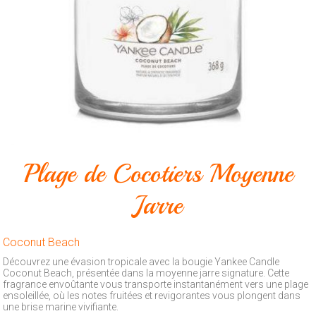
Animalerie
Outillage
Produits
ménagers
Feux
d'artifice
CONTACT
Plage de Cocotiers Moyenne
Jarre
Coconut Beach
Découvrez une évasion tropicale avec la bougie Yankee Candle
Coconut Beach, présentée dans la moyenne jarre signature. Cette
fragrance envoûtante vous transporte instantanément vers une plage
ensoleillée, où les notes fruitées et revigorantes vous plongent dans
une brise marine vivifiante.