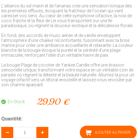
L'alliance du sel marin et de l'ananas crée une sensation tonique dès
les premières effluves, évoquant la fraîcheur de l'océan qui vient
caresser vos sens. Au cœur de cette symphonie olfactive, la noix de
coco fraîche et la fleur de Lei vous transportent sur une île
paradisiaque, où règnent la douceur exotique et la délicatesse florale.
En fond, des accords de musc aérien et de vanille enveloppent
l'atmosphère d'une chaleur réconfortante, fusionnant avec la brise
marine pour créer une ambiance accueillante et relaxante. La couleur
blanche de la bougie évoque la pureté et la sérénité d'une plage
immaculée, renforçant l'idée d'un véritable havre de paix.
La bougie Plage de cocotier de Yankee Candle offre une évasion
sensorielle unique, transformant votre espace en un véritable coin de
paradis où règnent la détente et la beauté naturelle. Allumez-la pour un
voyage olfactif vers un littoral ensoleillé et laissez-vous envoûter par
son charme apaisant.
29,90 €
En Stock
Quantité:
AJOUTER AU PANIER