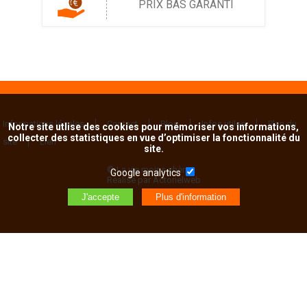
PRIX BAS GARANTI
Informations légales
Contact
Blog
Infos utiles
Plan du
Notre site utlise des cookies pour mémoriser vos informations,
collecter des statistiques en vue d’optimiser la fonctionnalité du
site
Lien
site.
© La vie moins chère
Google analytics
Réalisé par Actorielweb