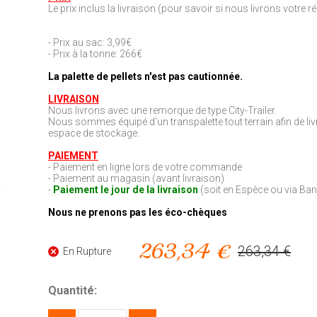
Le prix inclus la livraison (pour savoir si nous livrons votre 
- Prix au sac: 3,99€
- Prix à la tonne: 266€
La palette de pellets n'est pas cautionnée.
LIVRAISON
Nous livrons avec une remorque de type City-Trailer.
Nous sommes équipé d'un transpalette tout terrain afin de livre
espace de stockage.
PAIEMENT
- Paiement en ligne lors de votre commande
- Paiement au magasin (avant livraison)
-
Paiement le jour de la livraison
(soit en Espèce ou via Ba
Nous ne prenons pas les éco-chèques
263,34 €
263,34 €
En Rupture
Quantité: