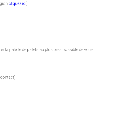
région
cliquez ici
)
r la palette de pellets au plus près possible de votre
ncontact)