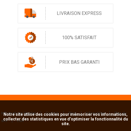
LIVRAISON EXPRESS
100% SATISFAIT
PRIX BAS GARANTI
Informations légales
Contact
Blog
Infos utiles
Plan du
Notre site utlise des cookies pour mémoriser vos informations,
collecter des statistiques en vue d’optimiser la fonctionnalité du
site
Lien
site.