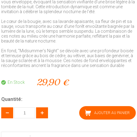
vous enveloppe, évoquant la sensation vivifiante d'une brise légère à la
tombée de la nuit. Cette introduction dynamique est comme une
invitation à célébrer la splendeur nocturne de l'été.
Le cœur de la bougie, avec sa lavande apaisante, sa fleur de pin et sa
sauge, vous transporte au cœur d'une forêt envoûtante baignée par la
lumière de la lune, où le temps semble suspendu. La combinaison de
ces notes au milieu crée une harmonie parfaite, reflétant la paix et la
beauté de la nature nocturne.
En fond, "Midsummer's Night" se dévoile avec une profondeur boisée
et terreuse grâce au bois de cèdre, au vétiver, aux baies de genévrier, à
la sauge sclarée et à la mousse. Ces notes de fond enveloppantes et
réconfortantes ancrent la fragrance dans une sensation durable
29,90 €
En Stock
Quantité:
AJOUTER AU PANIER