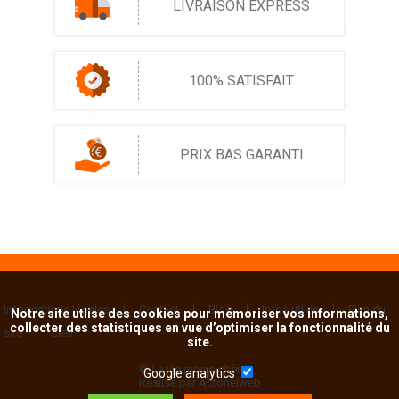
LIVRAISON EXPRESS
100% SATISFAIT
PRIX BAS GARANTI
Informations légales
Contact
Blog
Infos utiles
Plan du
Notre site utlise des cookies pour mémoriser vos informations,
collecter des statistiques en vue d’optimiser la fonctionnalité du
site
Lien
site.
© La vie moins chère
Google analytics
Réalisé par Actorielweb