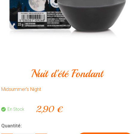
Animalerie
Outillage
Produits
ménagers
Feux
d'artifice
CONTACT
Nuit d'été Fondant
Midsummer's Night
2,90 €
En Stock
Quantité: