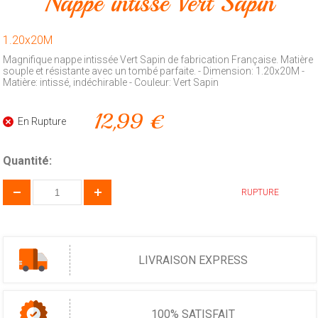
Nappe intissé Vert Sapin
Animalerie
1.20x20M
Outillage
Magnifique nappe intissée Vert Sapin de fabrication Française. Matière
souple et résistante avec un tombé parfaite. - Dimension: 1.20x20M -
Produits
Matière: intissé, indéchirable - Couleur: Vert Sapin
ménagers
Feux
12,99 €
En Rupture
d'artifice
CONTACT
Quantité:
RUPTURE
LIVRAISON EXPRESS
100% SATISFAIT