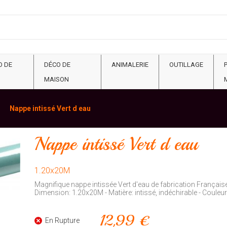
O DE
DÉCO DE
ANIMALERIE
OUTILLAGE
MAISON
Nappe intissé Vert d eau
Nappe intissé Vert d eau
1.20x20M
Magnifique nappe intissée Vert d'eau de fabrication Française.
Dimension: 1.20x20M - Matière: intissé, indéchirable - Couleur
12,99 €
En Rupture