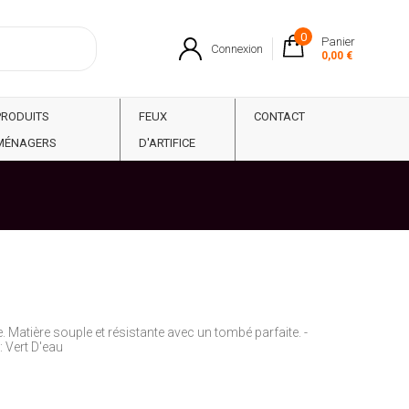
0
Panier
Connexion
0,00 €
PRODUITS
FEUX
CONTACT
MÉNAGERS
D'ARTIFICE
 Matière souple et résistante avec un tombé parfaite. -
: Vert D'eau