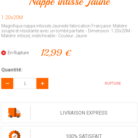
Nappe intissé Jaune
Animalerie
1.20x20M
Outillage
Magnifique nappe intissée Jaunede fabrication Française. Matière
souple et résistante avec un tombé parfaite. - Dimension: 1.20x20M -
Produits
Matière: intissé, indéchirable - Couleur: Jaune
ménagers
Feux
12,99 €
En Rupture
d'artifice
CONTACT
Quantité:
RUPTURE
LIVRAISON EXPRESS
100% SATISFAIT