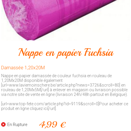
Animalerie
Outillage
Produits
ménagers
Feux
Nappe en papier Fuchsia
d'artifice
CONTACT
Damassée 1,20x20M
Nappe en papier damassée de couleur fuchsia en rouleau de
1,20Mx20M disponible également
[url=www.laviemoinschere.be/article.php?news=3726&scroll=80] en
rouleau de 1,20Mx5M[/url] à enlever en magasin ou livraison possible
via notre site de vente en ligne (livraison 24h/48h partout en Belgique).
[url=www.top-fete.com/article.php?id=9119&scroll=0]Pour acheter ce
produit en ligne cliquez ici[/url].
4,99 €
En Rupture