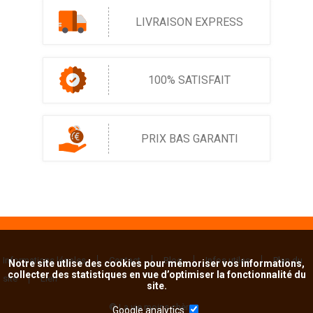
LIVRAISON EXPRESS
100% SATISFAIT
PRIX BAS GARANTI
Informations légales
Contact
Blog
Infos utiles
Plan du
Notre site utlise des cookies pour mémoriser vos informations,
collecter des statistiques en vue d’optimiser la fonctionnalité du
site
Lien
site.
© La vie moins chère
Google analytics