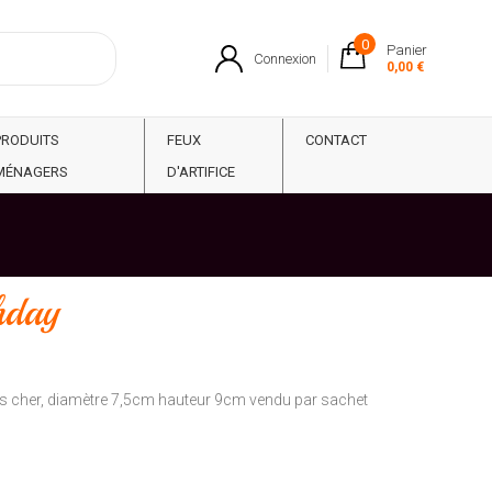
0
Panier
Connexion
0,00 €
PRODUITS
FEUX
CONTACT
MÉNAGERS
D'ARTIFICE
hday
pas cher, diamètre 7,5cm hauteur 9cm vendu par sachet