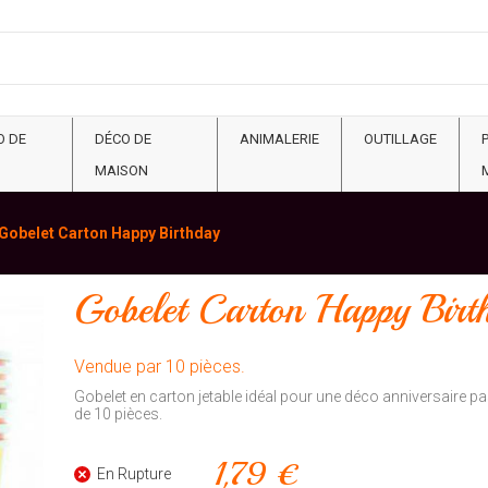
O DE
DÉCO DE
ANIMALERIE
OUTILLAGE
MAISON
Gobelet Carton Happy Birthday
Gobelet Carton Happy Birt
Vendue par 10 pièces.
Gobelet en carton jetable idéal pour une déco anniversaire 
de 10 pièces.
1,79 €
En Rupture