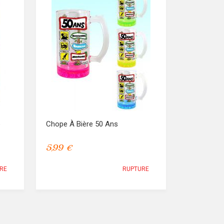
e
Chope À Bière 50 Ans
5,99 €
RE
RUPTURE