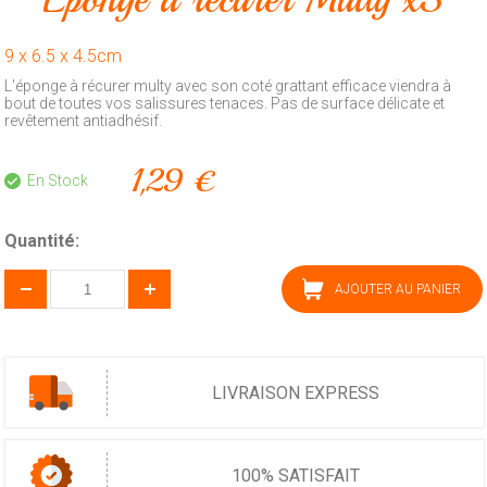
Animalerie
9 x 6.5 x 4.5cm
Outillage
L'éponge à récurer multy avec son coté grattant efficace viendra à
bout de toutes vos salissures tenaces. Pas de surface délicate et
Produits
revêtement antiadhésif.
ménagers
1,29 €
Feux
En Stock
d'artifice
CONTACT
Quantité:
AJOUTER AU PANIER
LIVRAISON EXPRESS
100% SATISFAIT