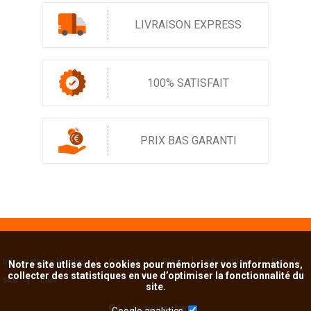
LIVRAISON EXPRESS
100% SATISFAIT
PRIX BAS GARANTI
Informations légales
Contact
Blog
Infos utiles
Plan du
Notre site utlise des cookies pour mémoriser vos informations,
collecter des statistiques en vue d’optimiser la fonctionnalité du
site
Lien
site.
© La vie moins chère