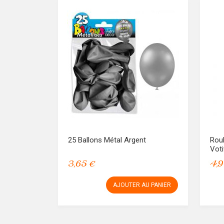
25 Ballons Métal Argent
Roul
Voti
3,65 €
4,9
AJOUTER AU PANIER