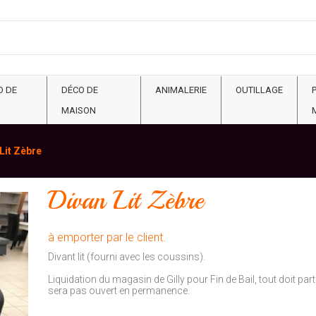
O DE
DÉCO DE
ANIMALERIE
OUTILLAGE
MAISON
Lit Zèbre
Divan Lit Zèbre
à emporter par le client.
Divant lit (fourni avec les coussins).
Liquidation du magasin de Gilly pour Fin de Bail, tout doit pa
sera pas ouvert en permanence.