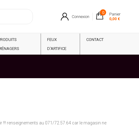
0
Panier
Connexion
0,00 €
PRODUITS
FEUX
CONTACT
MÉNAGERS
D'ARTIFICE
rtir !!! renseignements au 071/72.57.64 car le magasin ne