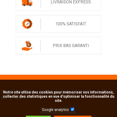
LIVRAISON EXPRESS
100% SATISFAIT
PRIX BAS GARANTI
Informations légales
Contact
Blog
Infos utiles
Plan du
Notre site utlise des cookies pour mémoriser vos informations,
collecter des statistiques en vue d’optimiser la fonctionnalité du
site
Lien
site.
© La vie moins chère
Google analytics
Réalisé par Actorielweb