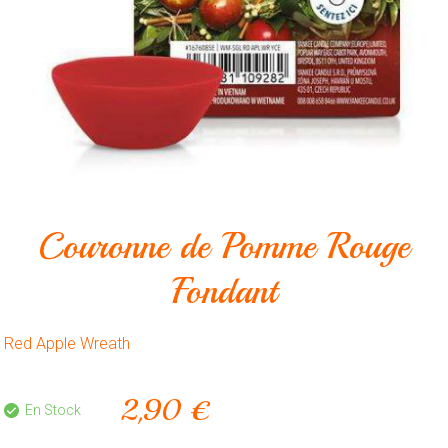
Animalerie
Outillage
Produits
ménagers
Feux
d'artifice
CONTACT
Couronne de Pomme Rouge
Fondant
Red Apple Wreath
2,90 €
En Stock