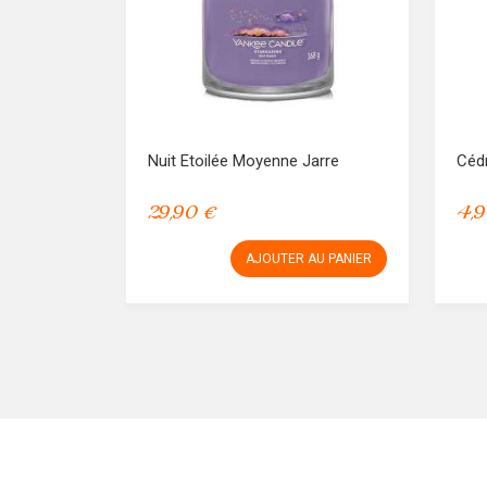
Nuit Etoilée Moyenne Jarre
Cédr
29,90 €
4,9
AJOUTER AU PANIER