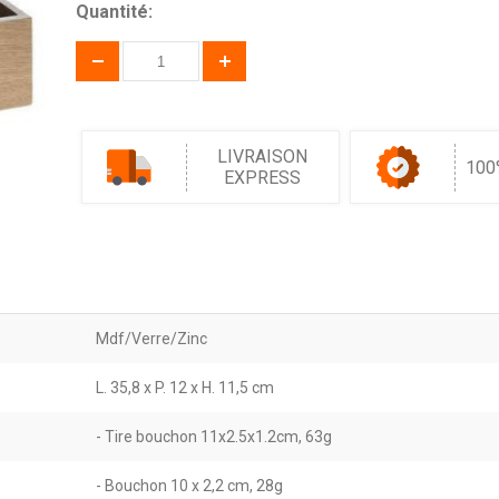
Quantité:
LIVRAISON
100
EXPRESS
Mdf/Verre/Zinc
L. 35,8 x P. 12 x H. 11,5 cm
- Tire bouchon 11x2.5x1.2cm, 63g
- Bouchon 10 x 2,2 cm, 28g