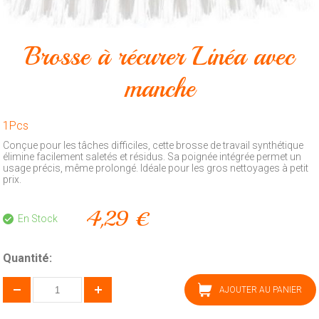
Animalerie
Outillage
Brosse à récurer Linéa avec
Produits
manche
ménagers
Feux
1Pcs
d'artifice
Conçue pour les tâches difficiles, cette brosse de travail synthétique
CONTACT
élimine facilement saletés et résidus. Sa poignée intégrée permet un
usage précis, même prolongé. Idéale pour les gros nettoyages à petit
prix.
4,29 €
En Stock
Quantité:
AJOUTER AU PANIER