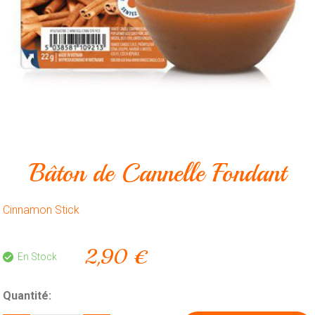
Animalerie
Outillage
Produits
ménagers
Feux
d'artifice
CONTACT
Bâton de Cannelle Fondant
Cinnamon Stick
2,90 €
En Stock
Quantité: