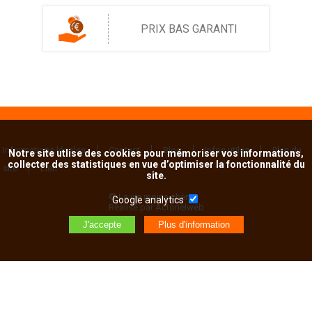
PRIX BAS GARANTI
Informations légales
Contact
Blog
Infos utiles
Plan du
Notre site utlise des cookies pour mémoriser vos informations,
collecter des statistiques en vue d’optimiser la fonctionnalité du
site
Lien
site.
© La vie moins chère
Google analytics
Réalisé par Actorielweb